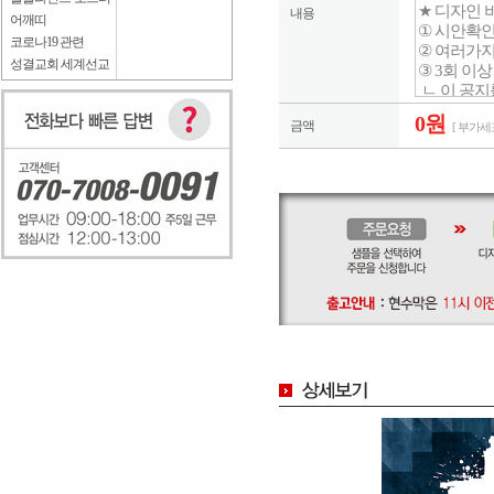
내용
어깨띠
코로나19 관련
성결교회 세계선교
0원
금액
[ 부가세