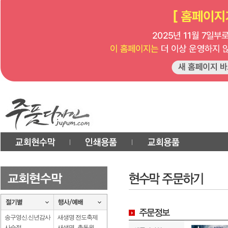
송구영신.신년감사
새생명 전도축제
사순절
새생명 . 총동원