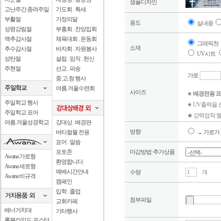
샘플디자인
고난주간.종려주일
기도회 . 특새
부활절
가정의달
용도
실내용
성령강림절
부흥회 . 찬양집회
맥추감사절
체육대회 . 운동회
그래픽천
소재
추수감사절
바자회 . 자원봉사
UV시트
성탄절
설립 . 임직 . 헌신
주현절
선교 . 파송
가로
중.고.청 행사
여름.겨울수련회
사이즈
★
배경전용 프
주일학교 행사
★ UV출력을
주일학교 표어
★ 강력접착 젤
여름.겨울성경학교
강대상 . 배경판
방향
버티컬월 전용
→ 가로가 
표어 . 말씀
포토존
마감방법·추가상품
Awana 가로형
환영합니다
Awana 세로형
예배시간안내
수량
개
Awana 비규격
캠페인
입학 . 졸업
첨부파일
교회카페
배너거치대
기타행사
롤블라인드·포스터