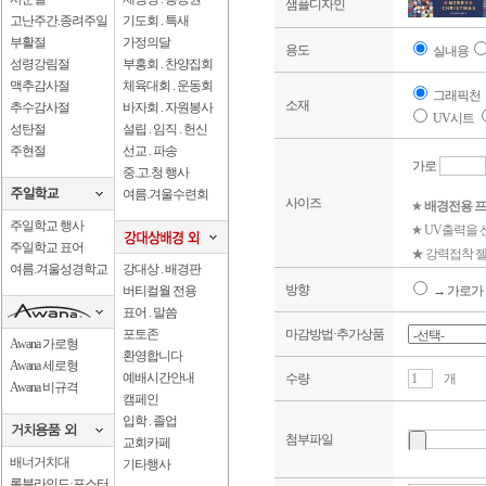
샘플디자인
고난주간.종려주일
기도회 . 특새
부활절
가정의달
용도
실내용
성령강림절
부흥회 . 찬양집회
맥추감사절
체육대회 . 운동회
그래픽천
소재
추수감사절
바자회 . 자원봉사
UV시트
성탄절
설립 . 임직 . 헌신
주현절
선교 . 파송
가로
중.고.청 행사
여름.겨울수련회
사이즈
★
배경전용 프
주일학교 행사
★ UV출력을
주일학교 표어
★ 강력접착 젤
여름.겨울성경학교
강대상 . 배경판
방향
버티컬월 전용
→ 가로가 
표어 . 말씀
포토존
마감방법·추가상품
Awana 가로형
환영합니다
Awana 세로형
예배시간안내
수량
개
Awana 비규격
캠페인
입학 . 졸업
첨부파일
교회카페
배너거치대
기타행사
롤블라인드·포스터