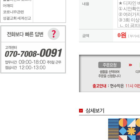
내용
어깨띠
코로나19 관련
성결교회 세계선교
0원
금액
[ 부가세