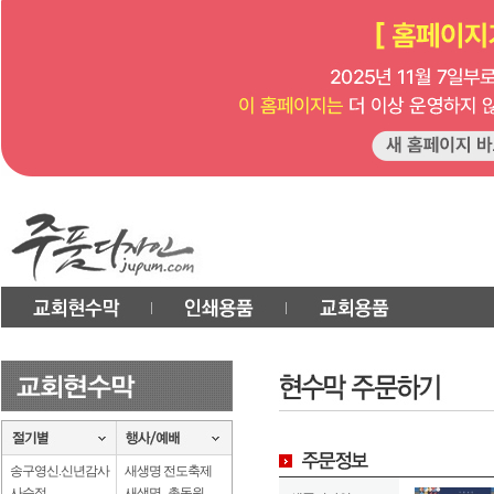
송구영신.신년감사
새생명 전도축제
사순절
새생명 . 총동원