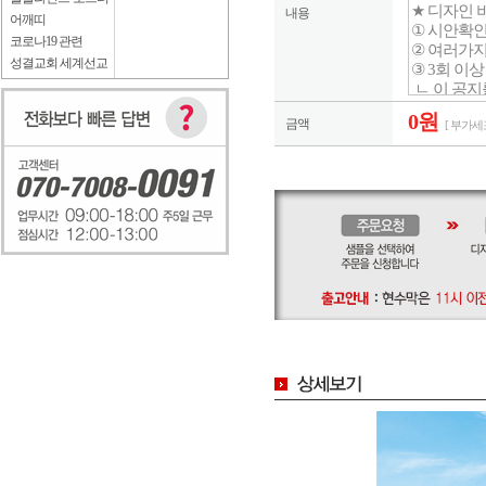
내용
어깨띠
코로나19 관련
성결교회 세계선교
0원
금액
[ 부가세