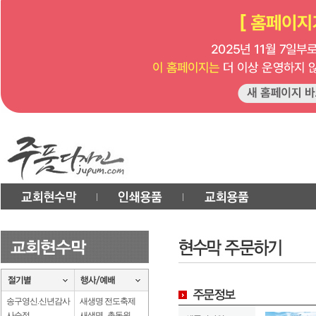
송구영신.신년감사
새생명 전도축제
사순절
새생명 . 총동원