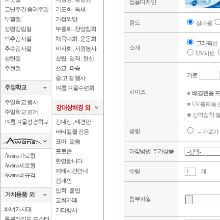
샘플디자인
고난주간.종려주일
기도회 . 특새
부활절
가정의달
용도
실내용
성령강림절
부흥회 . 찬양집회
맥추감사절
체육대회 . 운동회
그래픽천
소재
추수감사절
바자회 . 자원봉사
UV시트
성탄절
설립 . 임직 . 헌신
주현절
선교 . 파송
가로
중.고.청 행사
여름.겨울수련회
사이즈
★
배경전용 프
주일학교 행사
★ UV출력을
주일학교 표어
★ 강력접착 젤
여름.겨울성경학교
강대상 . 배경판
방향
버티컬월 전용
→ 가로가 
표어 . 말씀
포토존
마감방법·추가상품
Awana 가로형
환영합니다
Awana 세로형
예배시간안내
수량
개
Awana 비규격
캠페인
입학 . 졸업
첨부파일
교회카페
배너거치대
기타행사
롤블라인드·포스터