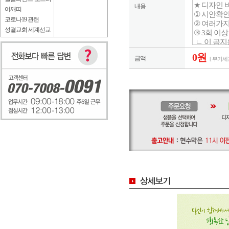
내용
어깨띠
코로나19 관련
성결교회 세계선교
0원
금액
[ 부가세