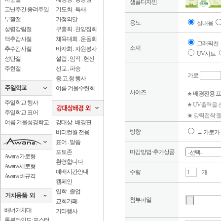
샘플디자인
고난주간.종려주일
기도회 . 특새
부활절
가정의달
용도
실내용
성령강림절
부흥회 . 찬양집회
맥추감사절
체육대회 . 운동회
그래픽천
소재
추수감사절
바자회 . 자원봉사
UV시트
성탄절
설립 . 임직 . 헌신
주현절
선교 . 파송
가로
중.고.청 행사
여름.겨울수련회
사이즈
★
배경전용 프
주일학교 행사
★ UV출력을
주일학교 표어
★ 강력접착 젤
여름.겨울성경학교
강대상 . 배경판
방향
버티컬월 전용
→ 가로가 
표어 . 말씀
포토존
마감방법·추가상품
Awana 가로형
환영합니다
Awana 세로형
예배시간안내
수량
개
Awana 비규격
캠페인
입학 . 졸업
첨부파일
교회카페
배너거치대
기타행사
롤블라인드·포스터