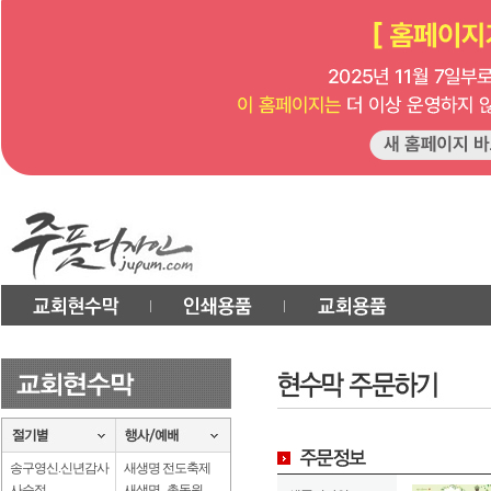
송구영신.신년감사
새생명 전도축제
사순절
새생명 . 총동원