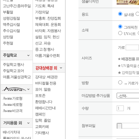
샘플디자인
고난주간.종려주일
기도회 . 특새
부활절
가정의달
용도
실내용
성령강림절
부흥회 . 찬양집회
맥추감사절
체육대회 . 운동회
그래픽천
소재
추수감사절
바자회 . 자원봉사
UV시트
성탄절
설립 . 임직 . 헌신
주현절
선교 . 파송
가로
중.고.청 행사
여름.겨울수련회
사이즈
★
배경전용 프
주일학교 행사
★ UV출력을
주일학교 표어
★ 강력접착 젤
여름.겨울성경학교
강대상 . 배경판
방향
버티컬월 전용
→ 가로가 
표어 . 말씀
포토존
마감방법·추가상품
Awana 가로형
환영합니다
Awana 세로형
예배시간안내
수량
개
Awana 비규격
캠페인
입학 . 졸업
첨부파일
교회카페
배너거치대
기타행사
롤블라인드·포스터