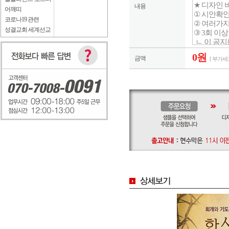
내용
어깨띠
코로나19 관련
성결교회 세계선교
0원
금액
[ 부가세