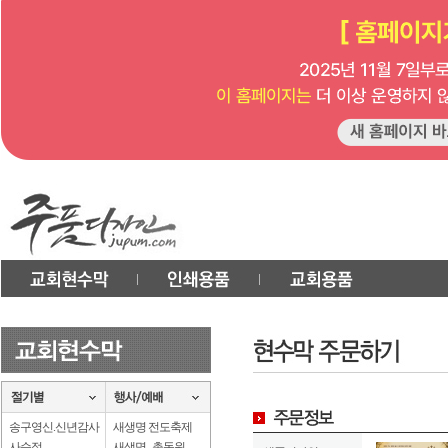
송구영신.신년감사
새생명 전도축제
사순절
새생명 . 총동원