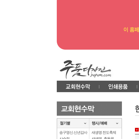
송구영신.신년감사
새생명 전도축제
사순절
새생명 . 총동원