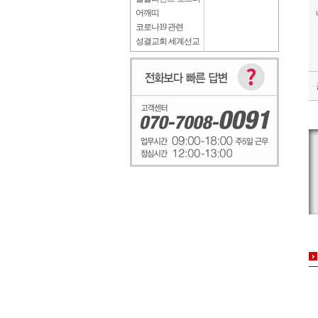
어깨띠
코로나19 관련
성결교회 세계선교