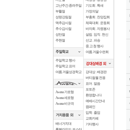
고난주간.종려주일
기도회 . 특새
부활절
가정의달
성령강림절
부흥회 . 찬양집회
맥추감사절
체육대회 . 운동회
추수감사절
바자회 . 자원봉사
성탄절
설립 . 임직 . 헌신
주현절
선교 . 파송
중.고.청 행사
여름.겨울수련회
주일학교 행사
주일학교 표어
여름.겨울성경학교
강대상 . 배경판
버티컬월 전용
표어 . 말씀
포토존
Awana 가로형
환영합니다
Awana 세로형
예배시간안내
Awana 비규격
캠페인
입학 . 졸업
교회카페
배너거치대
기타행사
롤블라인드·포스터