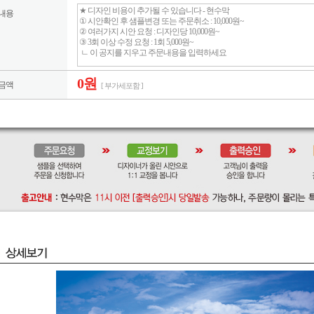
내용
0원
금액
[ 부가세포함 ]