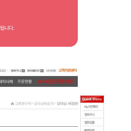
교회현수막 > 강대상배경 외 >
강대상 . 배경판