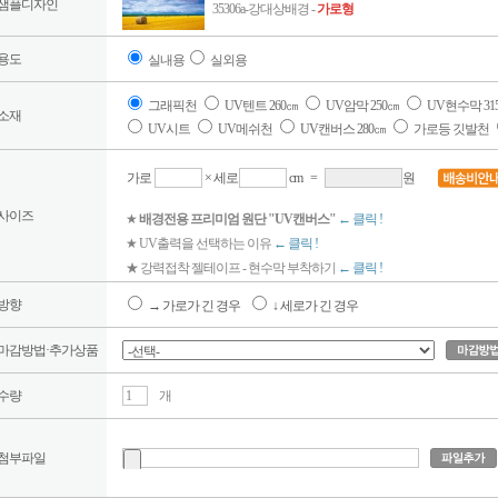
샘플디자인
35306a-강대상배경 -
가로형
용도
실내용
실외용
그래픽천
UV텐트 260㎝
UV암막 250㎝
UV현수막 31
소재
UV시트
UV메쉬천
UV캔버스 280㎝
가로등 깃발천
가로
× 세로
cm
=
원
사이즈
★
배경전용 프리미엄 원단 "UV캔버스"
← 클릭 !
★ UV출력을 선택하는 이유
← 클릭 !
★ 강력접착 젤테이프 - 현수막 부착하기
← 클릭 !
방향
→ 가로가 긴 경우
↓ 세로가 긴 경우
마감방법·추가상품
수량
개
첨부파일