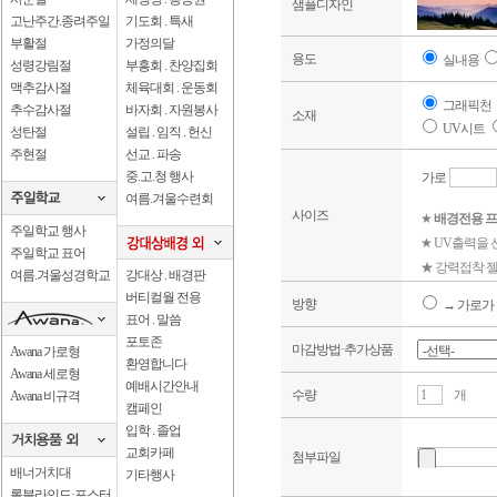
샘플디자인
고난주간.종려주일
기도회 . 특새
부활절
가정의달
용도
실내용
성령강림절
부흥회 . 찬양집회
맥추감사절
체육대회 . 운동회
그래픽천
추수감사절
바자회 . 자원봉사
소재
UV시트
성탄절
설립 . 임직 . 헌신
주현절
선교 . 파송
중.고.청 행사
가로
여름.겨울수련회
사이즈
★
배경전용 프
주일학교 행사
★ UV출력을
주일학교 표어
★ 강력접착 젤
여름.겨울성경학교
강대상 . 배경판
버티컬월 전용
방향
→ 가로가 
표어 . 말씀
포토존
마감방법·추가상품
Awana 가로형
환영합니다
Awana 세로형
예배시간안내
수량
개
Awana 비규격
캠페인
입학 . 졸업
교회카페
첨부파일
배너거치대
기타행사
롤블라인드·포스터