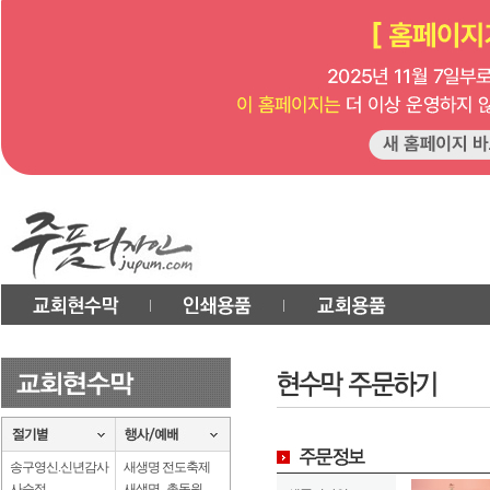
송구영신.신년감사
새생명 전도축제
사순절
새생명 . 총동원