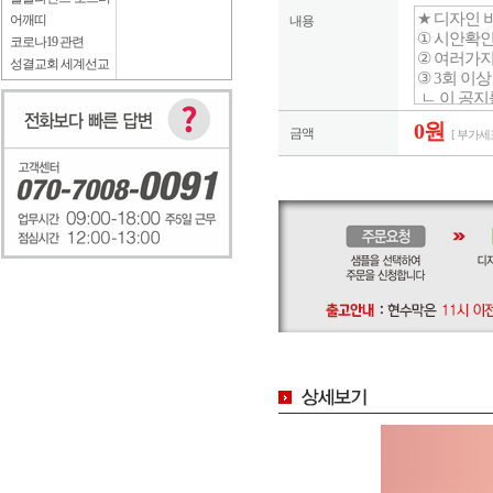
어깨띠
내용
코로나19 관련
성결교회 세계선교
0원
금액
[ 부가세