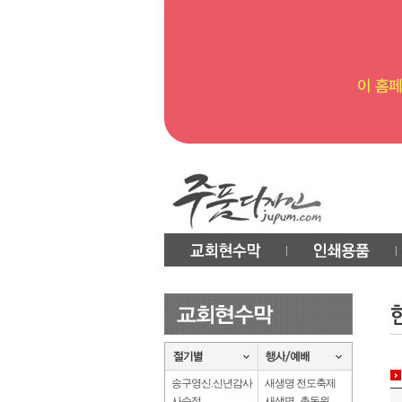
송구영신.신년감사
새생명 전도축제
사순절
새생명 . 총동원