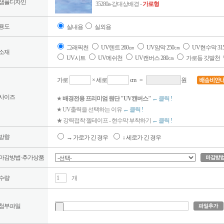
샘플디자인
35280a-강대상배경 -
가로형
용도
실내용
실외용
그래픽천
UV텐트 260㎝
UV암막 250㎝
UV현수막 31
소재
UV시트
UV메쉬천
UV캔버스 280㎝
가로등 깃발천
가로
× 세로
cm
=
원
사이즈
★
배경전용 프리미엄 원단 "UV캔버스"
← 클릭 !
★ UV출력을 선택하는 이유
← 클릭 !
★ 강력접착 젤테이프 - 현수막 부착하기
← 클릭 !
방향
→ 가로가 긴 경우
↓ 세로가 긴 경우
마감방법·추가상품
수량
개
첨부파일