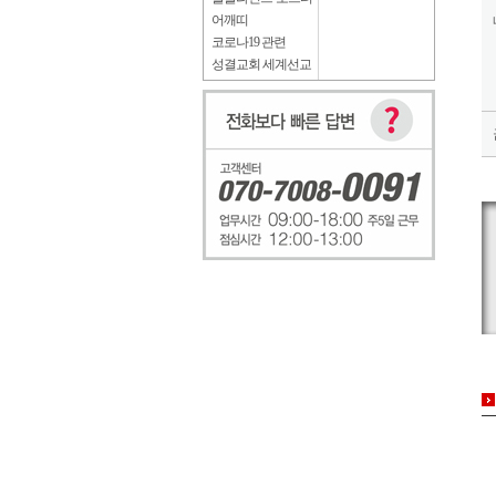
어깨띠
코로나19 관련
성결교회 세계선교