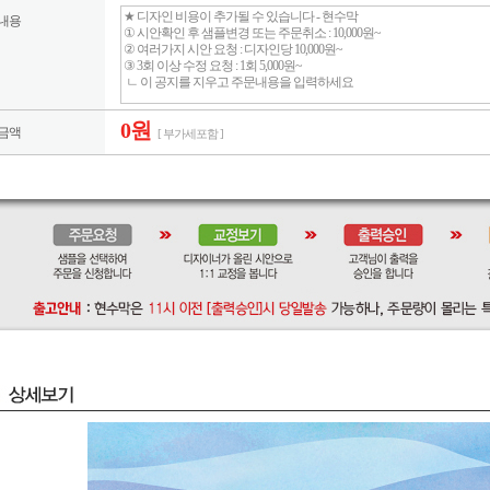
내용
0원
금액
[ 부가세포함 ]