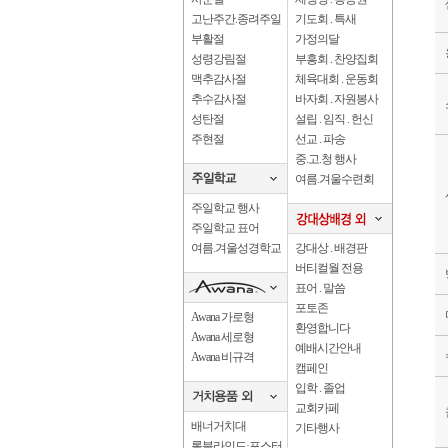
고난주간.종려주일
기도회 . 특새
부활절
가정의달
성령강림절
부흥회 . 찬양집회
맥추감사절
체육대회 . 운동회
추수감사절
바자회 . 자원봉사
성탄절
설립 . 임직 . 헌신
주현절
선교 . 파송
중.고.청 행사
여름.겨울수련회
주일학교 행사
주일학교 표어
여름.겨울성경학교
강대상 . 배경판
버티컬월 전용
표어 . 말씀
포토존
Awana 가로형
환영합니다
Awana 세로형
예배시간안내
Awana 비규격
캠페인
입학 . 졸업
교회카페
배너거치대
기타행사
롤블라인드·포스터