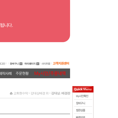
교회현수막 > 강대상배경 외 >
강대상 . 배경판