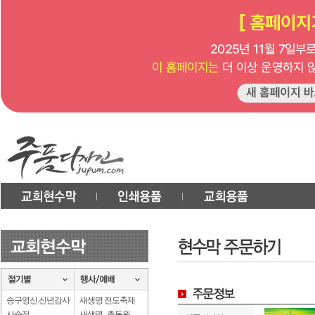
송구영신.신년감사
새생명 전도축제
사순절
새생명 . 총동원