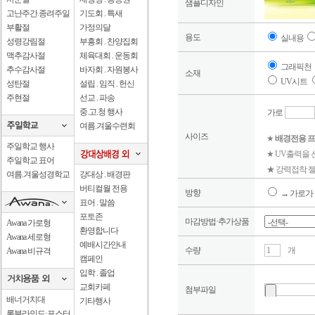
샘플디자인
고난주간.종려주일
기도회 . 특새
부활절
가정의달
용도
실내용
성령강림절
부흥회 . 찬양집회
맥추감사절
체육대회 . 운동회
그래픽천
추수감사절
바자회 . 자원봉사
소재
UV시트
성탄절
설립 . 임직 . 헌신
주현절
선교 . 파송
중.고.청 행사
가로
여름.겨울수련회
사이즈
★
배경전용 프
주일학교 행사
★ UV출력을
주일학교 표어
★ 강력접착 젤
여름.겨울성경학교
강대상 . 배경판
버티컬월 전용
방향
→ 가로가 
표어 . 말씀
포토존
마감방법·추가상품
Awana 가로형
환영합니다
Awana 세로형
예배시간안내
수량
개
Awana 비규격
캠페인
입학 . 졸업
교회카페
첨부파일
배너거치대
기타행사
롤블라인드·포스터