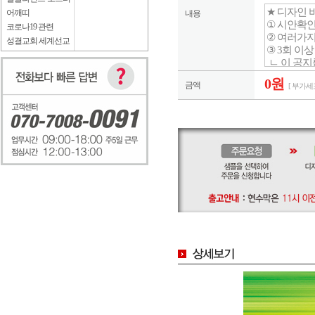
어깨띠
내용
코로나19 관련
성결교회 세계선교
0원
금액
[ 부가세