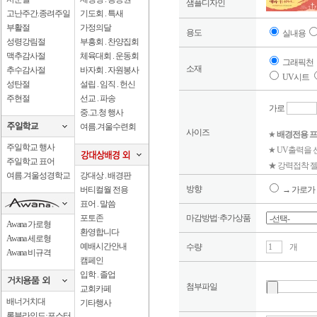
샘플디자인
고난주간.종려주일
기도회 . 특새
부활절
가정의달
용도
실내용
성령강림절
부흥회 . 찬양집회
맥추감사절
체육대회 . 운동회
그래픽천
소재
추수감사절
바자회 . 자원봉사
UV시트
성탄절
설립 . 임직 . 헌신
주현절
선교 . 파송
가로
중.고.청 행사
여름.겨울수련회
사이즈
★
배경전용 프
주일학교 행사
★ UV출력을
주일학교 표어
★ 강력접착 젤
여름.겨울성경학교
강대상 . 배경판
방향
버티컬월 전용
→ 가로가 
표어 . 말씀
포토존
마감방법·추가상품
Awana 가로형
환영합니다
Awana 세로형
예배시간안내
수량
개
Awana 비규격
캠페인
입학 . 졸업
첨부파일
교회카페
배너거치대
기타행사
롤블라인드·포스터