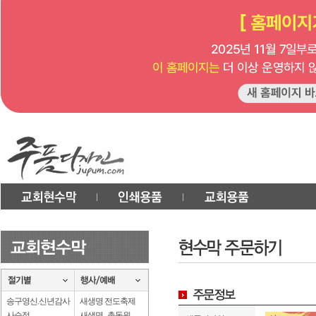
송구영신.신년감사
새생명 전도축제
사순절
새생명 . 총동원