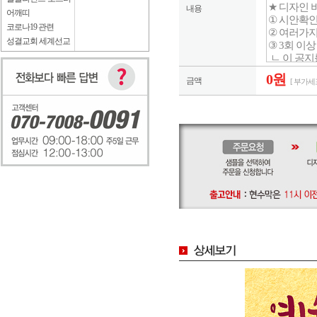
내용
어깨띠
코로나19 관련
성결교회 세계선교
0원
금액
[ 부가세