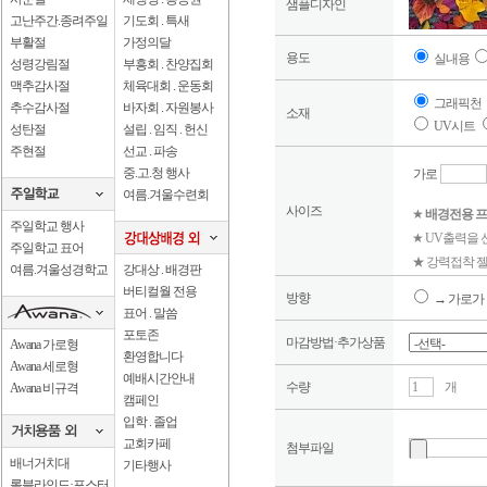
샘플디자인
고난주간.종려주일
기도회 . 특새
부활절
가정의달
용도
실내용
성령강림절
부흥회 . 찬양집회
맥추감사절
체육대회 . 운동회
그래픽천
추수감사절
바자회 . 자원봉사
소재
UV시트
성탄절
설립 . 임직 . 헌신
주현절
선교 . 파송
중.고.청 행사
가로
여름.겨울수련회
사이즈
★
배경전용 프
주일학교 행사
★ UV출력을
주일학교 표어
★ 강력접착 젤
여름.겨울성경학교
강대상 . 배경판
버티컬월 전용
방향
→ 가로가 
표어 . 말씀
포토존
마감방법·추가상품
Awana 가로형
환영합니다
Awana 세로형
예배시간안내
수량
개
Awana 비규격
캠페인
입학 . 졸업
교회카페
첨부파일
배너거치대
기타행사
롤블라인드·포스터