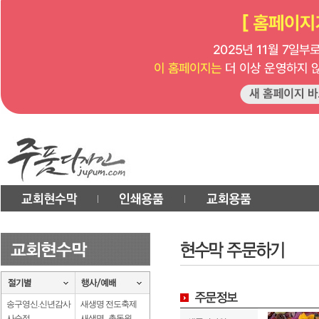
송구영신.신년감사
새생명 전도축제
사순절
새생명 . 총동원