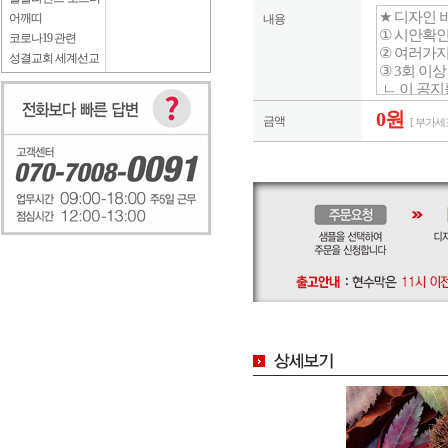
어깨띠
내용
코로나19 관련
성결교회 세계선교
0원
금액
[ 부가세