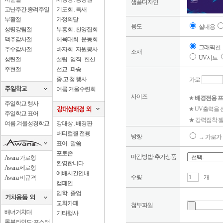
샘플디자인
고난주간.종려주일
기도회 . 특새
부활절
가정의달
용도
실내용
성령강림절
부흥회 . 찬양집회
맥추감사절
체육대회 . 운동회
그래픽천
추수감사절
바자회 . 자원봉사
소재
UV시트
성탄절
설립 . 임직 . 헌신
주현절
선교 . 파송
중.고.청 행사
가로
여름.겨울수련회
사이즈
★
배경전용 프
주일학교 행사
★ UV출력을
주일학교 표어
★ 강력접착 젤
여름.겨울성경학교
강대상 . 배경판
버티컬월 전용
방향
→ 가로가 
표어 . 말씀
포토존
마감방법·추가상품
Awana 가로형
환영합니다
Awana 세로형
예배시간안내
수량
개
Awana 비규격
캠페인
입학 . 졸업
교회카페
첨부파일
배너거치대
기타행사
롤블라인드·포스터