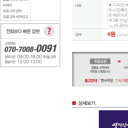
어깨띠
내용
코로나19 관련
성결교회 세계선교
0원
금액
[ 부가세