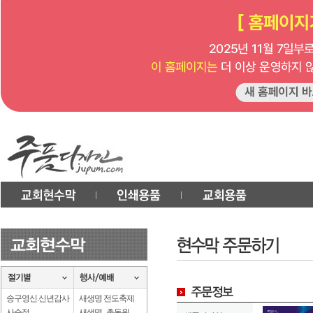
송구영신.신년감사
새생명 전도축제
사순절
새생명 . 총동원