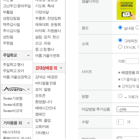
샘플디자인
고난주간.종려주일
기도회 . 특새
부활절
가정의달
성령강림절
부흥회 . 찬양집회
맥추감사절
체육대회 . 운동회
용도
실내용
추수감사절
바자회 . 자원봉사
성탄절
설립 . 임직 . 헌신
그래픽천
주현절
선교 . 파송
소재
UV시트
중.고.청 행사
여름.겨울수련회
가로
주일학교 행사
주일학교 표어
사이즈
★
배경전용 프
여름.겨울성경학교
강대상 . 배경판
★ UV출력을
버티컬월 전용
★ 강력접착 젤
표어 . 말씀
포토존
방향
→ 가로가 
Awana 가로형
환영합니다
Awana 세로형
예배시간안내
마감방법·추가상품
Awana 비규격
캠페인
입학 . 졸업
수량
개
교회카페
배너거치대
기타행사
롤블라인드·포스터