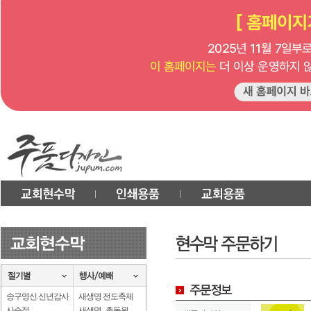
송구영신.신년감사
새생명 전도축제
사순절
새생명 . 총동원