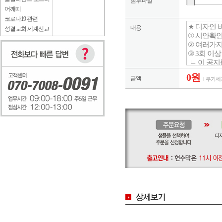
첨부파일
어깨띠
코로나19 관련
내용
성결교회 세계선교
0원
금액
[ 부가세