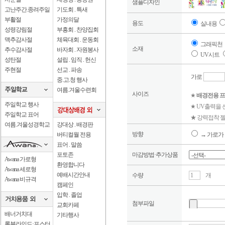
샘플디자인
고난주간.종려주일
기도회 . 특새
부활절
가정의달
용도
실내용
성령강림절
부흥회 . 찬양집회
맥추감사절
체육대회 . 운동회
그래픽천
소재
추수감사절
바자회 . 자원봉사
UV시트
성탄절
설립 . 임직 . 헌신
주현절
선교 . 파송
가로
중.고.청 행사
여름.겨울수련회
사이즈
★
배경전용 프
주일학교 행사
★ UV출력을
주일학교 표어
★ 강력접착 젤
여름.겨울성경학교
강대상 . 배경판
방향
버티컬월 전용
→ 가로가 
표어 . 말씀
포토존
마감방법·추가상품
Awana 가로형
환영합니다
Awana 세로형
예배시간안내
수량
개
Awana 비규격
캠페인
입학 . 졸업
첨부파일
교회카페
배너거치대
기타행사
롤블라인드·포스터