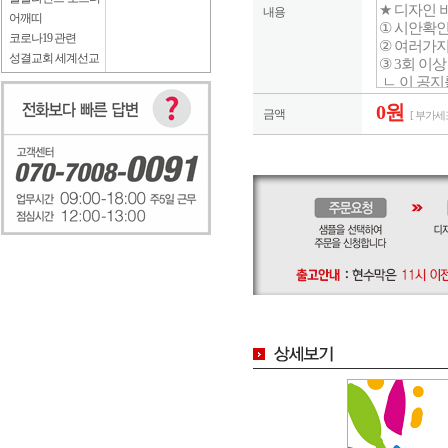
내용
어깨띠
코로나19 관련
성결교회 세계선교
0원
금액
[ 부가세