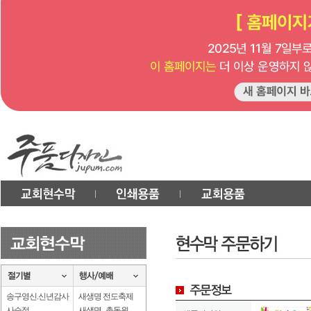
송구영신.신년감사
새생명 전도축제
사순절
새생명 . 총동원