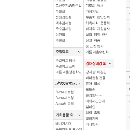
고난주간.종려주일
기도회 . 특새
부활절
가정의달
성령강림절
부흥회 . 찬양집회
맥추감사절
체육대회 . 운동회
추수감사절
바자회 . 자원봉사
성탄절
설립 . 임직 . 헌신
주현절
선교 . 파송
중.고.청 행사
여름.겨울수련회
주일학교 행사
주일학교 표어
여름.겨울성경학교
강대상 . 배경판
버티컬월 전용
표어 . 말씀
포토존
Awana 가로형
환영합니다
Awana 세로형
예배시간안내
Awana 비규격
캠페인
입학 . 졸업
교회카페
배너거치대
기타행사
롤블라인드·포스터