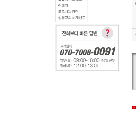
어깨띠
코로나19 관련
성결교회 세계선교