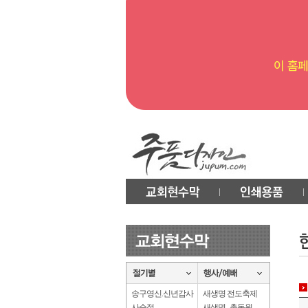
송구영신.신년감사
새생명 전도축제
사순절
새생명 . 총동원