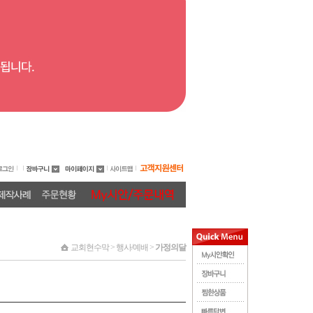
교회현수막 > 행사/예배 >
가정의달