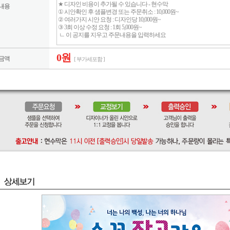
내용
0원
금액
[ 부가세포함 ]