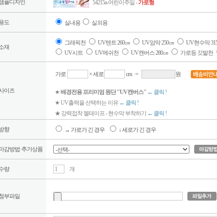
샘플디자인
54215a-어린이주일 -
가로형
용도
실내용
실외용
그래픽천
UV텐트 260㎝
UV암막 250㎝
UV현수막 31
소재
UV시트
UV메쉬천
UV캔버스 280㎝
가로등 깃발천
가로
× 세로
cm
=
원
사이즈
★
배경전용 프리미엄 원단 "UV캔버스"
← 클릭 !
★ UV출력을 선택하는 이유
← 클릭 !
★ 강력접착 젤테이프 - 현수막 부착하기
← 클릭 !
방향
→ 가로가 긴 경우
↓ 세로가 긴 경우
마감방법·추가상품
수량
개
첨부파일