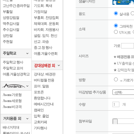
샘플디자인
고난주간.종려주일
기도회 . 특새
부활절
가정의달
용도
실내용
성령강림절
부흥회 . 찬양집회
맥추감사절
체육대회 . 운동회
그래픽천
소재
추수감사절
바자회 . 자원봉사
UV시트
성탄절
설립 . 임직 . 헌신
주현절
선교 . 파송
가로
중.고.청 행사
여름.겨울수련회
사이즈
★
배경전용 프
주일학교 행사
★ UV출력을
주일학교 표어
★ 강력접착 젤
여름.겨울성경학교
강대상 . 배경판
방향
버티컬월 전용
→ 가로가 
표어 . 말씀
포토존
마감방법·추가상품
Awana 가로형
환영합니다
Awana 세로형
예배시간안내
수량
개
Awana 비규격
캠페인
입학 . 졸업
첨부파일
교회카페
배너거치대
기타행사
롤블라인드·포스터