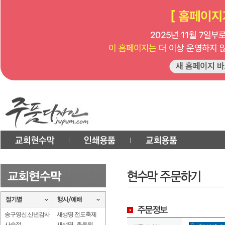
송구영신.신년감사
새생명 전도축제
사순절
새생명 . 총동원