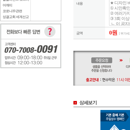
내용
어깨띠
코로나19 관련
성결교회 세계선교
0원
금액
[ 부가세