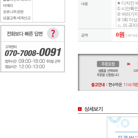
내용
어깨띠
코로나19 관련
성결교회 세계선교
0원
금액
[ 부가세