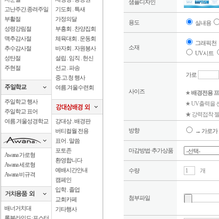
샘플디자인
고난주간.종려주일
기도회 . 특새
부활절
가정의달
용도
실내용
성령강림절
부흥회 . 찬양집회
맥추감사절
체육대회 . 운동회
그래픽천
소재
추수감사절
바자회 . 자원봉사
UV시트
성탄절
설립 . 임직 . 헌신
주현절
선교 . 파송
가로
중.고.청 행사
여름.겨울수련회
사이즈
★
배경전용 프
주일학교 행사
★ UV출력을
주일학교 표어
★ 강력접착 젤
여름.겨울성경학교
강대상 . 배경판
방향
버티컬월 전용
→ 가로가 
표어 . 말씀
포토존
마감방법·추가상품
Awana 가로형
환영합니다
Awana 세로형
예배시간안내
수량
개
Awana 비규격
캠페인
입학 . 졸업
첨부파일
교회카페
배너거치대
기타행사
롤블라인드·포스터