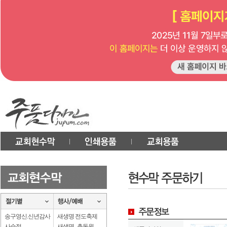
송구영신.신년감사
새생명 전도축제
사순절
새생명 . 총동원