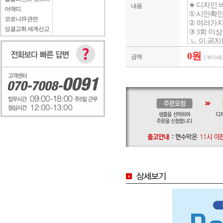
내용
어깨띠
코로나19 관련
성결교회 세계선교
0원
금액
[ 부가세