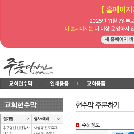
송구영신.신년감사
새생명 전도축제
사순절
새생명 . 총동원