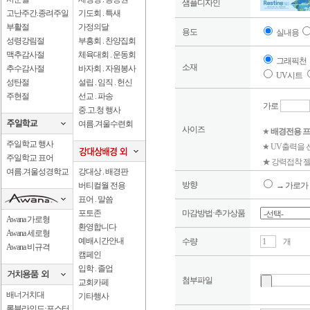
샘플디자인
고난주간.종려주일
기도회 . 특새
부활절
가정의달
용도
실내용
성령강림절
부흥회 . 찬양집회
맥추감사절
체육대회 . 운동회
그래픽천
소재
추수감사절
바자회 . 자원봉사
UV시트
성탄절
설립 . 임직 . 헌신
주현절
선교 . 파송
가로
중.고.청 행사
여름.겨울수련회
사이즈
★
배경전용 프
주일학교 행사
★ UV출력을
주일학교 표어
★ 강력접착 젤
여름.겨울성경학교
강대상 . 배경판
방향
버티컬월 전용
→ 가로가 
표어 . 말씀
포토존
마감방법·추가상품
Awana 가로형
환영합니다
Awana 세로형
예배시간안내
수량
개
Awana 비규격
캠페인
입학 . 졸업
첨부파일
교회카페
배너거치대
기타행사
롤블라인드·포스터