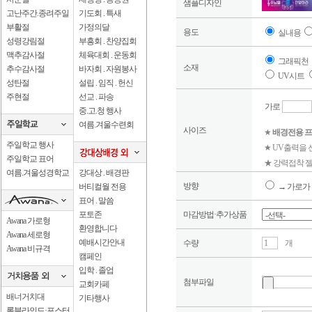
샘플디자인
고난주간.종려주일
기도회 . 특새
부활절
가정의달
용도
실내용
성령강림절
부흥회 . 찬양집회
맥추감사절
체육대회 . 운동회
그래픽천
소재
추수감사절
바자회 . 자원봉사
UV시트
성탄절
설립 . 임직 . 헌신
주현절
선교 . 파송
가로
중.고.청 행사
여름.겨울수련회
사이즈
★
배경전용 프
주일학교 행사
★ UV출력을
주일학교 표어
★ 강력접착 젤
여름.겨울성경학교
강대상 . 배경판
방향
버티컬월 전용
→ 가로가 
표어 . 말씀
포토존
마감방법·추가상품
Awana 가로형
환영합니다
Awana 세로형
예배시간안내
수량
개
Awana 비규격
캠페인
입학 . 졸업
첨부파일
교회카페
배너거치대
기타행사
롤블라인드·포스터