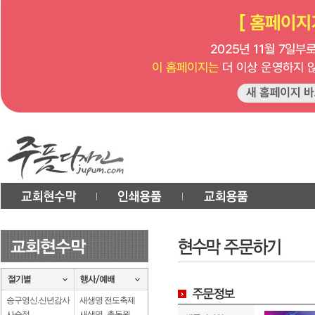
송구영신.신년감사
새생명 전도축제
사순절
새생명 . 총동원