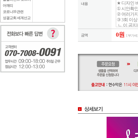
내용
어깨띠
코로나19 관련
성결교회 세계선교
0원
금액
[ 부가세