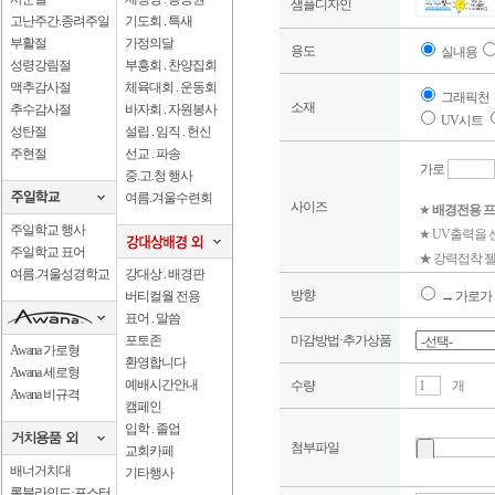
샘플디자인
고난주간.종려주일
기도회 . 특새
부활절
가정의달
용도
실내용
성령강림절
부흥회 . 찬양집회
맥추감사절
체육대회 . 운동회
그래픽천
소재
추수감사절
바자회 . 자원봉사
UV시트
성탄절
설립 . 임직 . 헌신
주현절
선교 . 파송
가로
중.고.청 행사
여름.겨울수련회
사이즈
★
배경전용 프
주일학교 행사
★ UV출력을
주일학교 표어
★ 강력접착 젤
여름.겨울성경학교
강대상 . 배경판
방향
버티컬월 전용
→ 가로가 
표어 . 말씀
포토존
마감방법·추가상품
Awana 가로형
환영합니다
Awana 세로형
예배시간안내
수량
개
Awana 비규격
캠페인
입학 . 졸업
첨부파일
교회카페
배너거치대
기타행사
롤블라인드·포스터