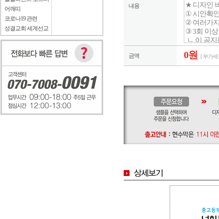
내용
어깨띠
코로나19 관련
성결교회 세계선교
0원
금액
[ 부가세