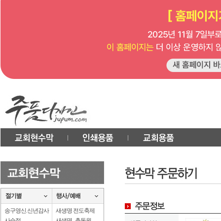
송구영신.신년감사
새생명 전도축제
사순절
새생명 . 총동원