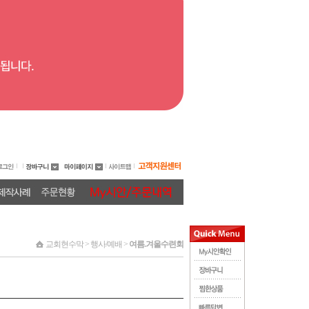
교회현수막 > 행사/예배 >
여름.겨울수련회