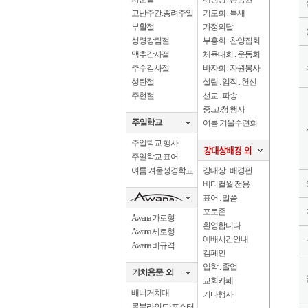
고난주간.종려주일
기도회 . 특새
부활절
가정의달
성령강림절
부흥회 . 찬양집회
맥추감사절
체육대회 . 운동회
추수감사절
바자회 . 자원봉사
성탄절
설립 . 임직 . 헌신
주현절
선교 . 파송
중.고.청 행사
여름.겨울수련회
주일학교 행사
주일학교 표어
여름.겨울성경학교
강대상 . 배경판
버티컬월 전용
표어 . 말씀
포토존
Awana 가로형
환영합니다
Awana 세로형
예배시간안내
Awana 비규격
캠페인
입학 . 졸업
교회카페
배너거치대
기타행사
롤블라인드·포스터