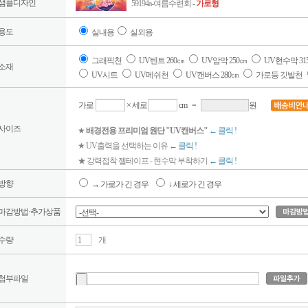
샘플디자인
59194a-여름수련회 -
가로형
용도
실내용
실외용
그래픽천
UV텐트 260㎝
UV암막 250㎝
UV현수막 31
소재
UV시트
UV메쉬천
UV캔버스 280㎝
가로등 깃발천
가로
× 세로
cm
=
원
사이즈
★
배경전용 프리미엄 원단 "UV캔버스"
← 클릭 !
★ UV출력을 선택하는 이유
← 클릭 !
★ 강력접착 젤테이프 - 현수막 부착하기
← 클릭 !
방향
→ 가로가 긴 경우
↓ 세로가 긴 경우
마감방법·추가상품
수량
개
첨부파일