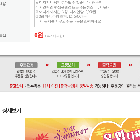
내용
0원
금액
[ 부가세포함 ]