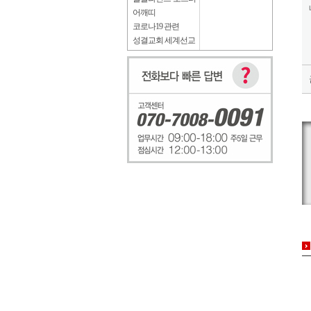
어깨띠
코로나19 관련
성결교회 세계선교