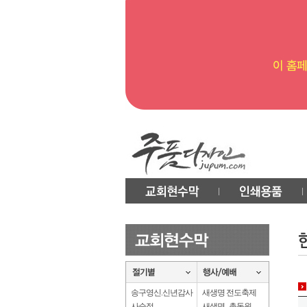
송구영신.신년감사
새생명 전도축제
사순절
새생명 . 총동원