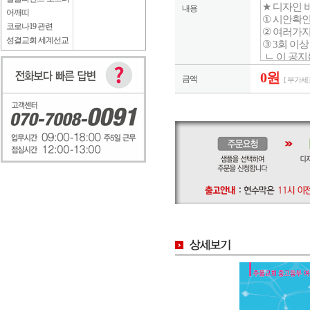
내용
어깨띠
코로나19 관련
성결교회 세계선교
0원
금액
[ 부가세