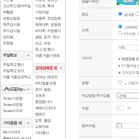
샘플디자인
고난주간.종려주일
기도회 . 특새
부활절
가정의달
용도
실내용
성령강림절
부흥회 . 찬양집회
맥추감사절
체육대회 . 운동회
그래픽천
소재
추수감사절
바자회 . 자원봉사
UV시트
성탄절
설립 . 임직 . 헌신
주현절
선교 . 파송
가로
중.고.청 행사
여름.겨울수련회
사이즈
★
배경전용 프
주일학교 행사
★ UV출력을
주일학교 표어
★ 강력접착 젤
여름.겨울성경학교
강대상 . 배경판
방향
버티컬월 전용
→ 가로가 
표어 . 말씀
포토존
마감방법·추가상품
Awana 가로형
환영합니다
Awana 세로형
예배시간안내
수량
개
Awana 비규격
캠페인
입학 . 졸업
첨부파일
교회카페
배너거치대
기타행사
롤블라인드·포스터