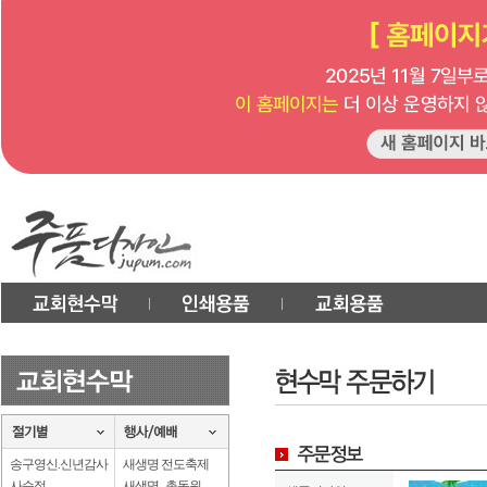
송구영신.신년감사
새생명 전도축제
사순절
새생명 . 총동원