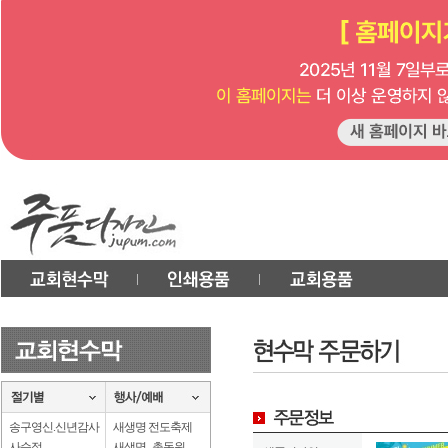
송구영신.신년감사
새생명 전도축제
사순절
새생명 . 총동원