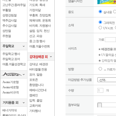
샘플디자인
고난주간.종려주일
기도회 . 특새
부활절
가정의달
용도
실내용
성령강림절
부흥회 . 찬양집회
맥추감사절
체육대회 . 운동회
그래픽천
소재
추수감사절
바자회 . 자원봉사
UV시트
성탄절
설립 . 임직 . 헌신
주현절
선교 . 파송
가로
중.고.청 행사
여름.겨울수련회
사이즈
★
배경전용 프
주일학교 행사
★ UV출력을
주일학교 표어
★ 강력접착 젤
여름.겨울성경학교
강대상 . 배경판
방향
버티컬월 전용
→ 가로가 
표어 . 말씀
포토존
마감방법·추가상품
Awana 가로형
환영합니다
Awana 세로형
예배시간안내
수량
개
Awana 비규격
캠페인
입학 . 졸업
첨부파일
교회카페
배너거치대
기타행사
롤블라인드·포스터