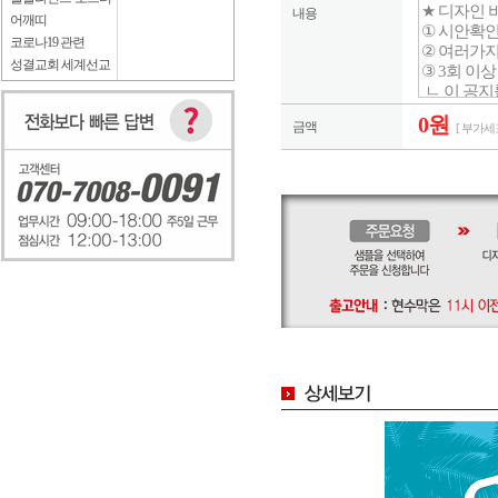
내용
어깨띠
코로나19 관련
성결교회 세계선교
0원
금액
[ 부가세