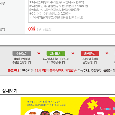
내용
0원
금액
[ 부가세포함 ]