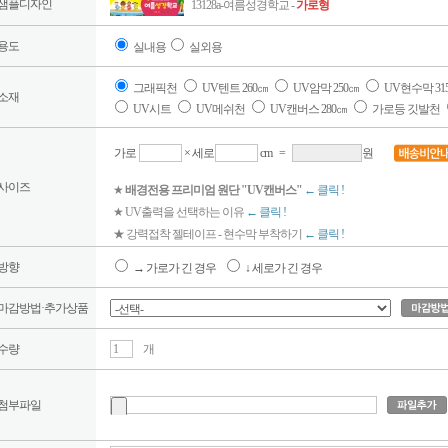
샘플디자인
13128a-여름성경학교 -
가로형
용도
실내용
실외용
그래픽천
UV텐트 260㎝
UV암막 250㎝
UV현수막 31
소재
UV시트
UV메쉬천
UV캔버스 280㎝
가로등 깃발천
가로
× 세로
cm
=
원
사이즈
★
배경전용 프리미엄 원단 "UV캔버스"
← 클릭 !
★ UV출력을 선택하는 이유
← 클릭 !
★ 강력접착 젤테이프 - 현수막 부착하기
← 클릭 !
방향
→ 가로가 긴 경우
↓ 세로가 긴 경우
마감방법·추가상품
수량
개
첨부파일