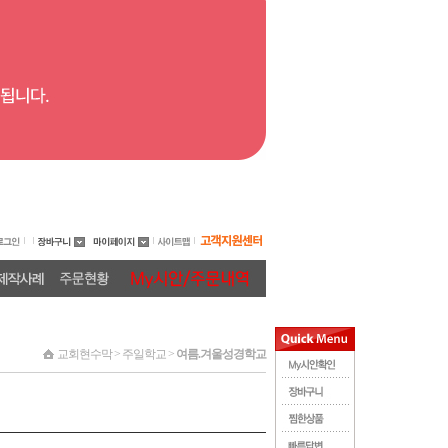
교회현수막 > 주일학교 >
여름.겨울성경학교