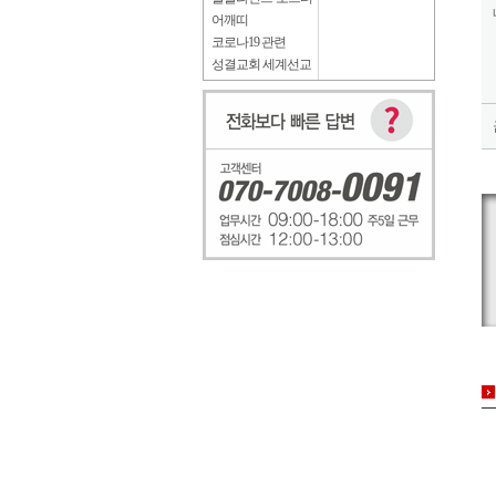
어깨띠
코로나19 관련
성결교회 세계선교