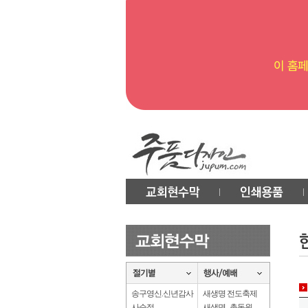
송구영신.신년감사
새생명 전도축제
사순절
새생명 . 총동원