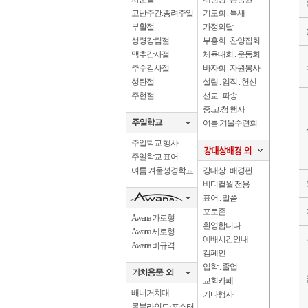
고난주간.종려주일
기도회 . 특새
부활절
가정의달
성령강림절
부흥회 . 찬양집회
맥추감사절
체육대회 . 운동회
추수감사절
바자회 . 자원봉사
성탄절
설립 . 임직 . 헌신
주현절
선교 . 파송
중.고.청 행사
여름.겨울수련회
주일학교 행사
주일학교 표어
여름.겨울성경학교
강대상 . 배경판
버티컬월 전용
표어 . 말씀
포토존
Awana 가로형
환영합니다
Awana 세로형
예배시간안내
Awana 비규격
캠페인
입학 . 졸업
교회카페
배너거치대
기타행사
롤블라인드·포스터