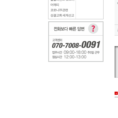
어깨띠
코로나19 관련
성결교회 세계선교