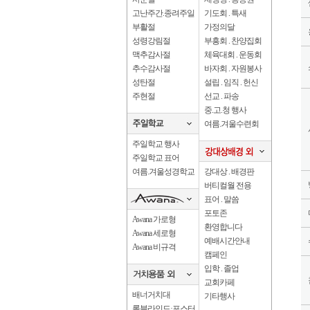
고난주간.종려주일
기도회 . 특새
부활절
가정의달
성령강림절
부흥회 . 찬양집회
맥추감사절
체육대회 . 운동회
추수감사절
바자회 . 자원봉사
성탄절
설립 . 임직 . 헌신
주현절
선교 . 파송
중.고.청 행사
여름.겨울수련회
주일학교 행사
주일학교 표어
여름.겨울성경학교
강대상 . 배경판
버티컬월 전용
표어 . 말씀
포토존
Awana 가로형
환영합니다
Awana 세로형
예배시간안내
Awana 비규격
캠페인
입학 . 졸업
교회카페
배너거치대
기타행사
롤블라인드·포스터