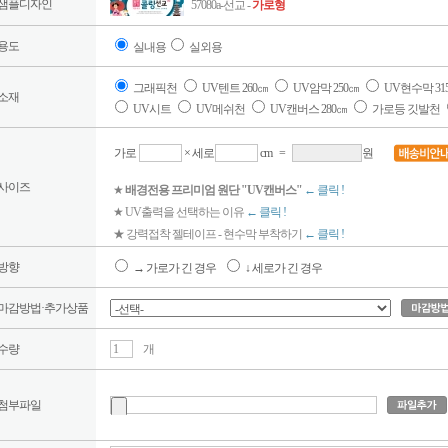
샘플디자인
57080a-선교 -
가로형
용도
실내용
실외용
그래픽천
UV텐트 260㎝
UV암막 250㎝
UV현수막 31
소재
UV시트
UV메쉬천
UV캔버스 280㎝
가로등 깃발천
가로
× 세로
cm
=
원
사이즈
★
배경전용 프리미엄 원단 "UV캔버스"
← 클릭 !
★ UV출력을 선택하는 이유
← 클릭 !
★ 강력접착 젤테이프 - 현수막 부착하기
← 클릭 !
방향
→ 가로가 긴 경우
↓ 세로가 긴 경우
마감방법·추가상품
수량
개
첨부파일