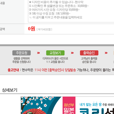
내용
0원
금액
[ 부가세포함 ]