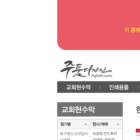
송구영신.신년감사
새생명 전도축제
사순절
새생명 . 총동원