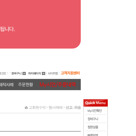
교회현수막 > 행사/예배 >
선교 . 파송