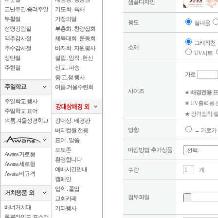
샘플디자인
고난주간.종려주일
기도회 . 특새
부활절
가정의달
용도
실내용
성령강림절
부흥회 . 찬양집회
맥추감사절
체육대회 . 운동회
그래픽천
소재
추수감사절
바자회 . 자원봉사
UV시트
성탄절
설립 . 임직 . 헌신
주현절
선교 . 파송
가로
중.고.청 행사
여름.겨울수련회
사이즈
★
배경전용 프
주일학교 행사
★ UV출력을
주일학교 표어
★ 강력접착 젤
여름.겨울성경학교
강대상 . 배경판
방향
버티컬월 전용
→ 가로가 
표어 . 말씀
포토존
마감방법·추가상품
Awana 가로형
환영합니다
Awana 세로형
예배시간안내
수량
개
Awana 비규격
캠페인
입학 . 졸업
첨부파일
교회카페
배너거치대
기타행사
롤블라인드·포스터