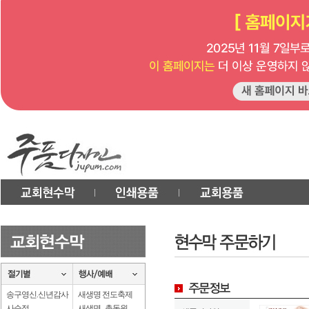
송구영신.신년감사
새생명 전도축제
사순절
새생명 . 총동원