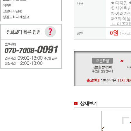
내용
어깨띠
코로나19 관련
성결교회 세계선교
0원
금액
[ 부가세