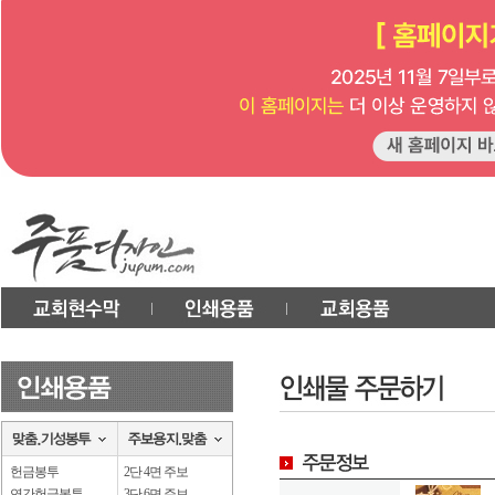
헌금봉투
2단 4면 주보
연간헌금봉투
3단 6면 주보