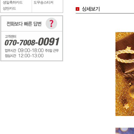
생일축하카드
도무송스티커
성탄카드