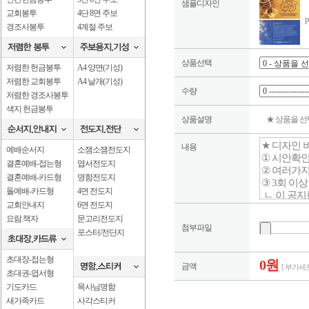
샘플디자인
교회봉투
4단 8면 주보
p
경조사봉투
4계절 주보
상품선택
저렴한 헌금봉투
A4 양면(기성)
저렴한 교회봉투
A4 날개(기성)
수량
저렴한 경조사봉투
색지 헌금봉투
상품설명
★ 상품을 
내용
예배순서지
소잼소잼전도지
결혼예배-접는형
엽서전도지
결혼예배-카드형
명함전도지
돌예배-카드형
4면 전도지
교회안내지
6면 전도지
요람.책자
문고리전도지
첨부파일
포스터/전단지
초대장-접는형
0원
금액
[ 부가세포
초대권-엽서형
기도카드
목사님명함
새가족카드
사각스티커