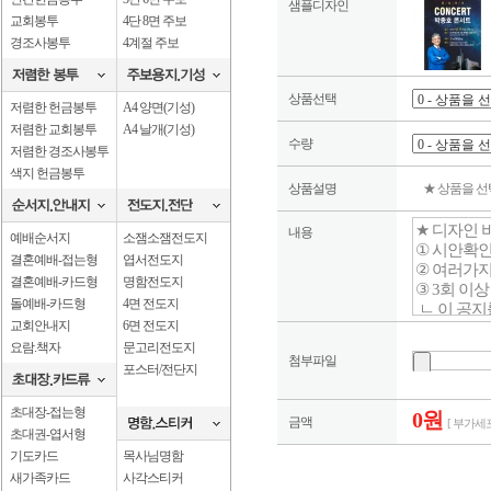
샘플디자인
교회봉투
4단 8면 주보
경조사봉투
4계절 주보
상품선택
저렴한 헌금봉투
A4 양면(기성)
저렴한 교회봉투
A4 날개(기성)
수량
저렴한 경조사봉투
색지 헌금봉투
상품설명
★ 상품을 
내용
예배순서지
소잼소잼전도지
결혼예배-접는형
엽서전도지
결혼예배-카드형
명함전도지
돌예배-카드형
4면 전도지
교회안내지
6면 전도지
요람.책자
문고리전도지
첨부파일
포스터/전단지
초대장-접는형
0원
금액
[ 부가세포
초대권-엽서형
기도카드
목사님명함
새가족카드
사각스티커