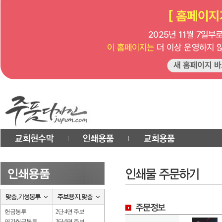
헌금봉투
2단 4면 주보
연간헌금봉투
3단 6면 주보