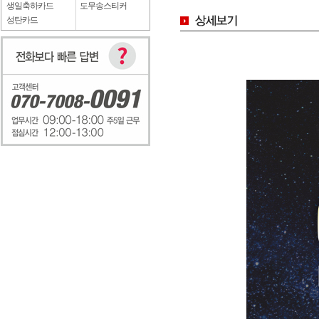
생일축하카드
도무송스티커
성탄카드