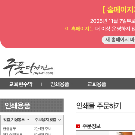
헌금봉투
2단 4면 주보
연간헌금봉투
3단 6면 주보