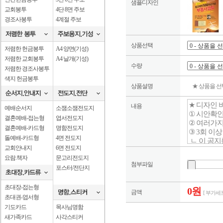
샘플디자인
교회봉투
4단 8면 주보
경조사봉투
4계절 주보
상품선택
저렴한 헌금봉투
A4 양면(기성)
저렴한 교회봉투
A4 날개(기성)
수량
저렴한 경조사봉투
색지 헌금봉투
상품설명
★ 상품을 
내용
예배순서지
소잼소잼전도지
결혼예배-접는형
엽서전도지
결혼예배-카드형
명함전도지
돌예배-카드형
4면 전도지
교회안내지
6면 전도지
요람.책자
문고리전도지
첨부파일
포스터/전단지
초대장-접는형
0원
금액
[ 부가세포
초대권-엽서형
기도카드
목사님명함
새가족카드
사각스티커