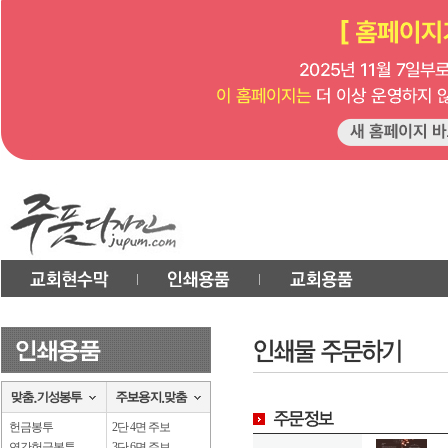
헌금봉투
2단 4면 주보
연간헌금봉투
3단 6면 주보