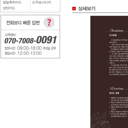
생일축하카드
도무송스티커
성탄카드