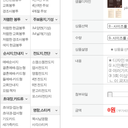
샘플디자인
교회봉투
4단 8면 주보
p4
경조사봉투
4계절 주보
상품선택
저렴한 헌금봉투
A4 양면(기성)
저렴한 교회봉투
A4 날개(기성)
수량
저렴한 경조사봉투
색지 헌금봉투
상품설명
★ 상품을 
내용
예배순서지
소잼소잼전도지
결혼예배-접는형
엽서전도지
결혼예배-카드형
명함전도지
돌예배-카드형
4면 전도지
교회안내지
6면 전도지
요람.책자
문고리전도지
첨부파일
포스터/전단지
초대장-접는형
0원
금액
[ 부가세포
초대권-엽서형
기도카드
목사님명함
새가족카드
사각스티커