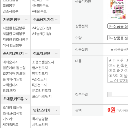
샘플디자인
교회봉투
4단 8면 주보
경조사봉투
4계절 주보
상품선택
저렴한 헌금봉투
A4 양면(기성)
저렴한 교회봉투
A4 날개(기성)
수량
저렴한 경조사봉투
색지 헌금봉투
상품설명
★ 상품을 
내용
예배순서지
소잼소잼전도지
결혼예배-접는형
엽서전도지
결혼예배-카드형
명함전도지
돌예배-카드형
4면 전도지
교회안내지
6면 전도지
요람.책자
문고리전도지
첨부파일
포스터/전단지
초대장-접는형
0원
금액
[ 부가세포
초대권-엽서형
기도카드
목사님명함
새가족카드
사각스티커