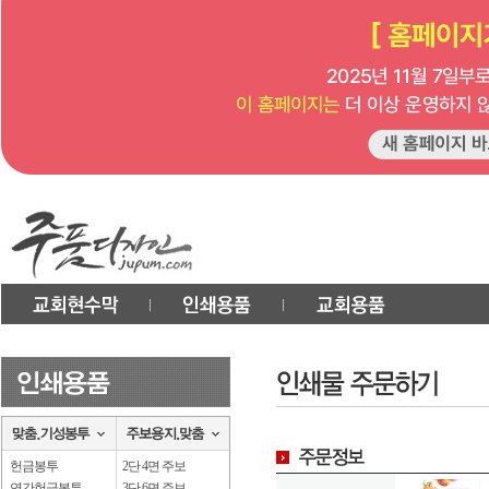
헌금봉투
2단 4면 주보
연간헌금봉투
3단 6면 주보