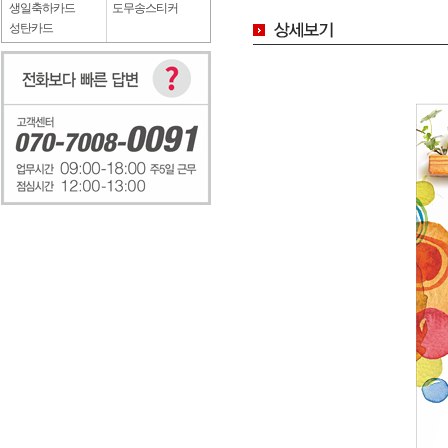
생일축하카드
도무송스티커
성탄카드