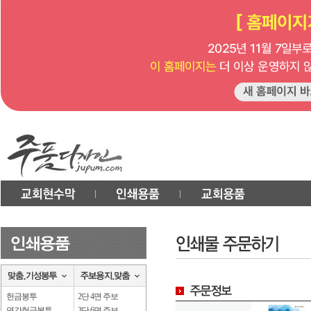
헌금봉투
2단 4면 주보
연간헌금봉투
3단 6면 주보