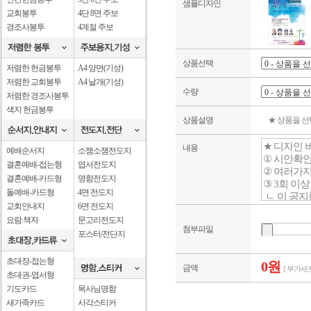
샘플디자인
교회봉투
4단 8면 주보
경조사봉투
4계절 주보
상품선택
저렴한 헌금봉투
A4 양면(기성)
저렴한 교회봉투
A4 날개(기성)
수량
저렴한 경조사봉투
색지 헌금봉투
상품설명
★ 상품을 
내용
예배순서지
소잼소잼전도지
결혼예배-접는형
엽서전도지
결혼예배-카드형
명함전도지
돌예배-카드형
4면 전도지
교회안내지
6면 전도지
요람.책자
문고리전도지
첨부파일
포스터/전단지
초대장-접는형
0원
금액
[ 부가세포
초대권-엽서형
기도카드
목사님명함
새가족카드
사각스티커