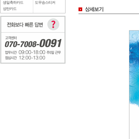
생일축하카드
도무송스티커
성탄카드