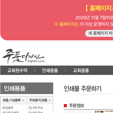
헌금봉투
2단 4면 주보
연간헌금봉투
3단 6면 주보