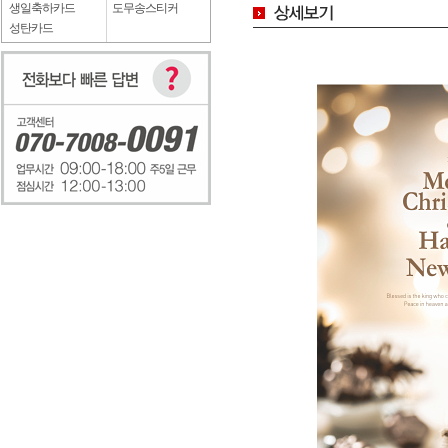
생일축하카드
도무송스티커
성탄카드