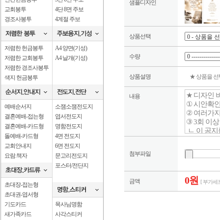
샘플디자인
교회봉투
4단 8면 주보
경조사봉투
4계절 주보
상품선택
저렴한 헌금봉투
A4 양면(기성)
수량
저렴한 교회봉투
A4 날개(기성)
저렴한 경조사봉투
상품설명
★ 상품을 
색지 헌금봉투
내용
예배순서지
소잼소잼전도지
결혼예배-접는형
엽서전도지
결혼예배-카드형
명함전도지
돌예배-카드형
4면 전도지
교회안내지
6면 전도지
첨부파일
요람.책자
문고리전도지
포스터/전단지
0원
금액
[ 부가세포
초대장-접는형
초대권-엽서형
기도카드
목사님명함
새가족카드
사각스티커