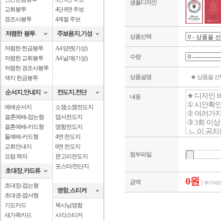
샘플디자인
교회봉투
4단 8면 주보
경조사봉투
4계절 주보
상품선택
저렴한 헌금봉투
A4 양면(기성)
수량
저렴한 교회봉투
A4 날개(기성)
저렴한 경조사봉투
상품설명
★ 상품을 
색지 헌금봉투
내용
예배순서지
소잼소잼전도지
결혼예배-접는형
엽서전도지
결혼예배-카드형
명함전도지
돌예배-카드형
4면 전도지
교회안내지
6면 전도지
첨부파일
요람.책자
문고리전도지
포스터/전단지
0원
금액
[ 부가세포
초대장-접는형
초대권-엽서형
기도카드
목사님명함
새가족카드
사각스티커