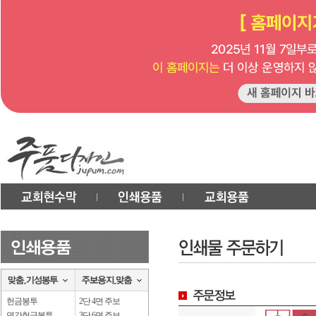
헌금봉투
2단 4면 주보
연간헌금봉투
3단 6면 주보