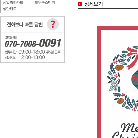
생일축하카드
도무송스티커
성탄카드