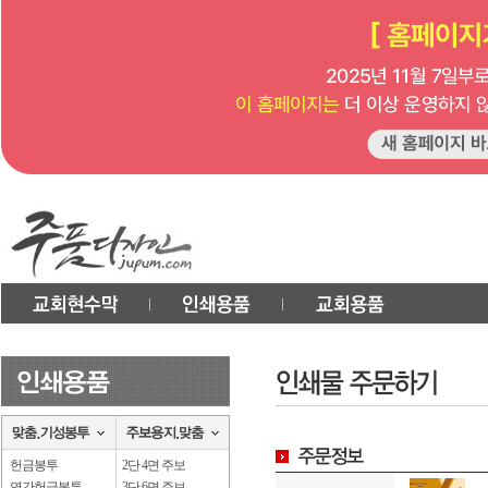
헌금봉투
2단 4면 주보
연간헌금봉투
3단 6면 주보