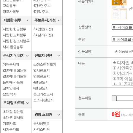
샘플디자인
교회봉투
4단 8면 주보
p4
경조사봉투
4계절 주보
상품선택
저렴한 헌금봉투
A4 양면(기성)
저렴한 교회봉투
A4 날개(기성)
수량
저렴한 경조사봉투
색지 헌금봉투
상품설명
★ 상품을 
내용
예배순서지
소잼소잼전도지
결혼예배-접는형
엽서전도지
결혼예배-카드형
명함전도지
돌예배-카드형
4면 전도지
교회안내지
6면 전도지
요람.책자
문고리전도지
첨부파일
포스터/전단지
초대장-접는형
0원
금액
[ 부가세포
초대권-엽서형
기도카드
목사님명함
새가족카드
사각스티커