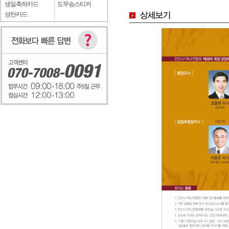
생일축하카드
도무송스티커
성탄카드