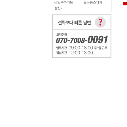
생일축하카드
도무송스티커
성탄카드