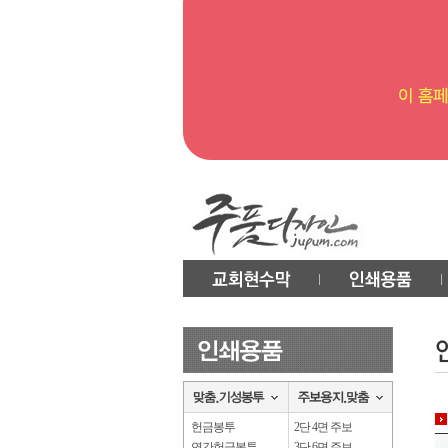
헌금봉투
2단 4면 주보
연간헌금봉투
3단 6면 주보