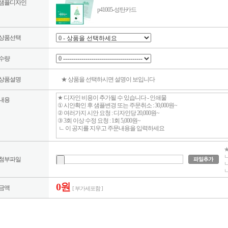
샘플디자인
p41005-성탄카드
상품선택
수량
상품설명
★ 상품을 선택하시면 설명이 보입니다
내용
★
ㄴ
첨부파일
ㄴ
ㄴ
0원
금액
[ 부가세포함 ]