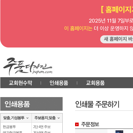
헌금봉투
2단 4면 주보
연간헌금봉투
3단 6면 주보