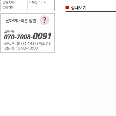
생일축하카드
도무송스티커
성탄카드