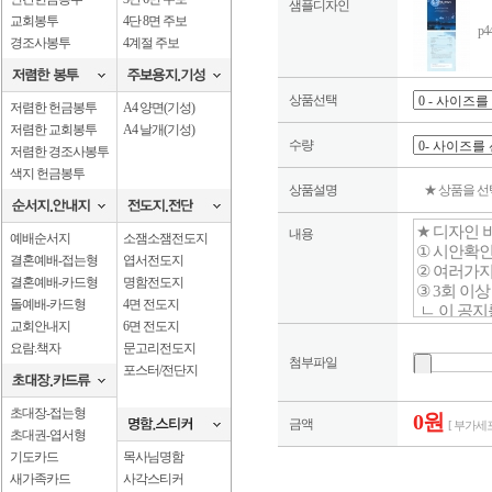
샘플디자인
교회봉투
4단 8면 주보
p
경조사봉투
4계절 주보
상품선택
저렴한 헌금봉투
A4 양면(기성)
저렴한 교회봉투
A4 날개(기성)
수량
저렴한 경조사봉투
색지 헌금봉투
상품설명
★ 상품을 
내용
예배순서지
소잼소잼전도지
결혼예배-접는형
엽서전도지
결혼예배-카드형
명함전도지
돌예배-카드형
4면 전도지
교회안내지
6면 전도지
요람.책자
문고리전도지
첨부파일
포스터/전단지
초대장-접는형
0원
금액
[ 부가세포
초대권-엽서형
기도카드
목사님명함
새가족카드
사각스티커