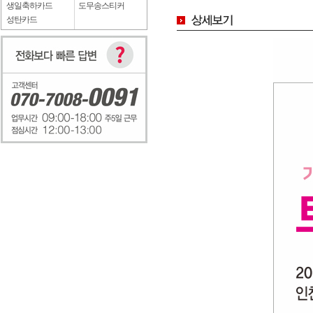
생일축하카드
도무송스티커
성탄카드