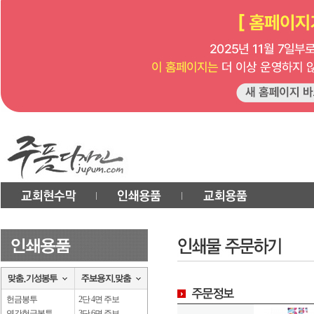
헌금봉투
2단 4면 주보
연간헌금봉투
3단 6면 주보