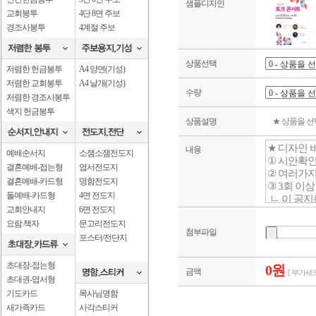
샘플디자인
교회봉투
4단 8면 주보
경조사봉투
4계절 주보
상품선택
저렴한 헌금봉투
A4 양면(기성)
저렴한 교회봉투
A4 날개(기성)
수량
저렴한 경조사봉투
색지 헌금봉투
상품설명
★ 상품을 
내용
예배순서지
소잼소잼전도지
결혼예배-접는형
엽서전도지
결혼예배-카드형
명함전도지
돌예배-카드형
4면 전도지
교회안내지
6면 전도지
요람.책자
문고리전도지
첨부파일
포스터/전단지
초대장-접는형
0원
금액
[ 부가세포
초대권-엽서형
기도카드
목사님명함
새가족카드
사각스티커