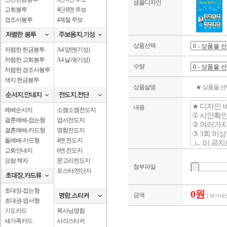
샘플디자인
교회봉투
4단 8면 주보
경조사봉투
4계절 주보
상품선택
저렴한 헌금봉투
A4 양면(기성)
저렴한 교회봉투
A4 날개(기성)
수량
저렴한 경조사봉투
색지 헌금봉투
상품설명
★ 상품을 
내용
예배순서지
소잼소잼전도지
결혼예배-접는형
엽서전도지
결혼예배-카드형
명함전도지
돌예배-카드형
4면 전도지
교회안내지
6면 전도지
요람.책자
문고리전도지
첨부파일
포스터/전단지
초대장-접는형
0원
금액
[ 부가세포
초대권-엽서형
기도카드
목사님명함
새가족카드
사각스티커