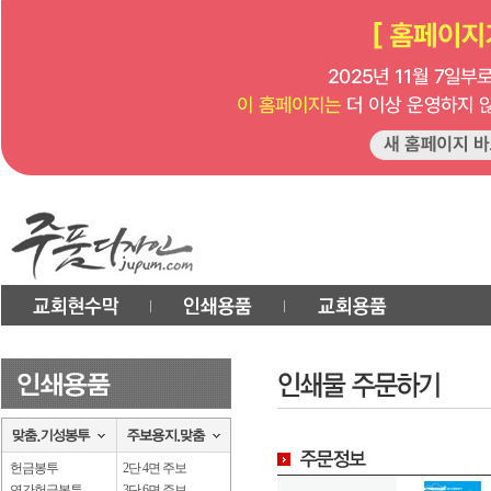
헌금봉투
2단 4면 주보
연간헌금봉투
3단 6면 주보