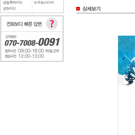
생일축하카드
도무송스티커
성탄카드