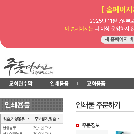
헌금봉투
2단 4면 주보
연간헌금봉투
3단 6면 주보