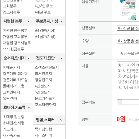
샘플디자인
교회봉투
4단 8면 주보
경조사봉투
4계절 주보
상품선택
저렴한 헌금봉투
A4 양면(기성)
저렴한 교회봉투
A4 날개(기성)
수량
저렴한 경조사봉투
색지 헌금봉투
상품설명
★ 상품을 
내용
예배순서지
소잼소잼전도지
결혼예배-접는형
엽서전도지
결혼예배-카드형
명함전도지
돌예배-카드형
4면 전도지
교회안내지
6면 전도지
요람.책자
문고리전도지
첨부파일
포스터/전단지
초대장-접는형
0원
금액
[ 부가세포
초대권-엽서형
기도카드
목사님명함
새가족카드
사각스티커