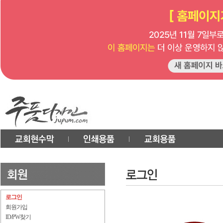
로그인
회원가입
ID/PW찾기