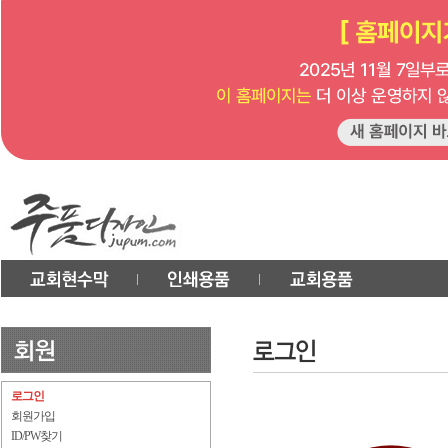
로그인
회원가입
ID/PW찾기