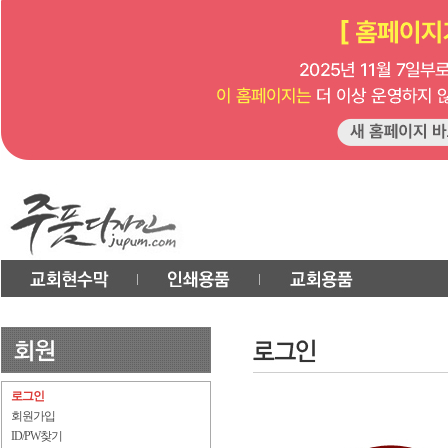
로그인
회원가입
ID/PW찾기