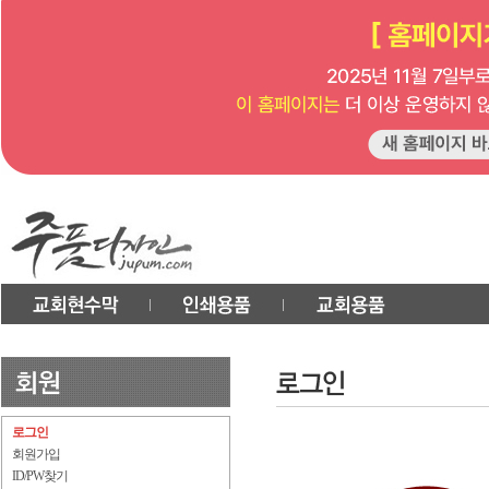
로그인
회원가입
ID/PW찾기