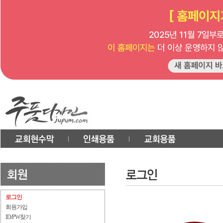
로그인
회원가입
ID/PW찾기