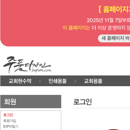
로그인
회원가입
ID/PW찾기