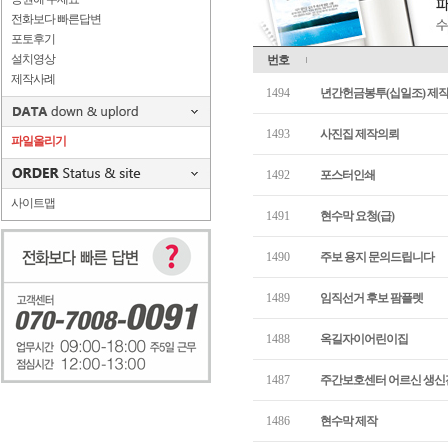
전화보다 빠른답변
포토후기
설치영상
번호
제작사례
1494
년간헌금봉투(십일조) 제
1493
사진집 제작의뢰
파일올리기
1492
포스터인쇄
사이트맵
1491
현수막 요청(급)
1490
주보 용지 문의드립니다
1489
임직선거 후보 팜플렛
1488
옥길자이어린이집
1487
주간보호센터 어르신 생신
1486
현수막 제작