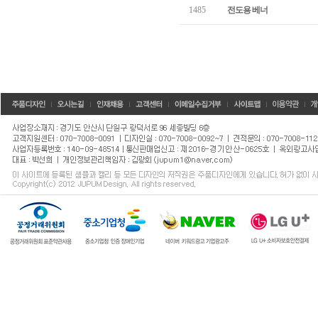
1485
전도용 베너