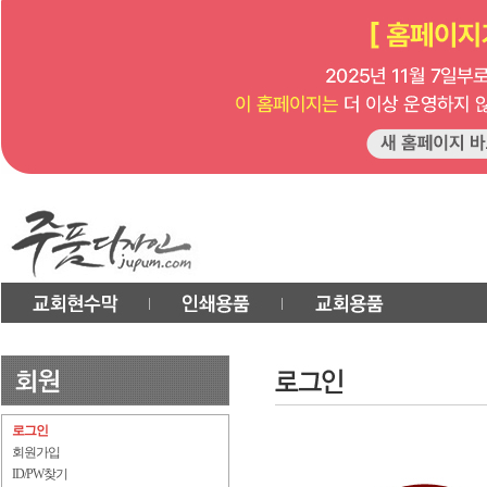
로그인
회원가입
ID/PW찾기