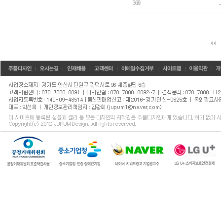
369
→