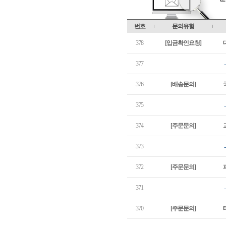
번호
문의유형
378
[입금확인요청]
377
→
376
[배송문의]
375
→
374
[주문문의]
373
→
372
[주문문의]
371
→
370
[주문문의]