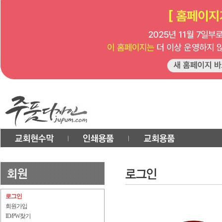
로그인
회원가입
ID/PW찾기